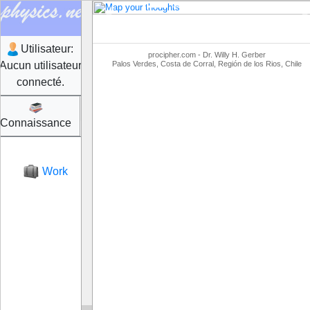
Précédent
P
Utilisateur:
procipher.com - Dr. Willy H. Gerber
Aucun utilisateur
Palos Verdes, Costa de Corral, Región de los Rios, Chile
connecté.
fr
Connaissance
Login
Work